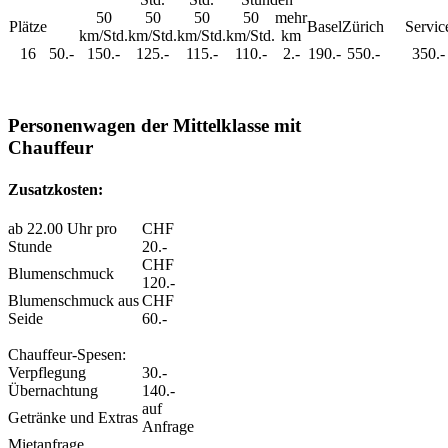
50
50
50
50
mehr
Plätze
Basel
Zürich
Servic
km/Std.
km/Std.
km/Std.
km/Std.
km
16
50.-
150.-
125.-
115.-
110.-
2.-
190.-
550.-
350.-
Personenwagen der Mittelklasse mit
Chauffeur
Zusatzkosten:
ab 22.00 Uhr pro
CHF
Stunde
20.-
CHF
Blumenschmuck
120.-
Blumenschmuck aus
CHF
Seide
60.-
Chauffeur-Spesen:
Verpflegung
30.-
Übernachtung
140.-
auf
Getränke und Extras
Anfrage
Mietanfrage