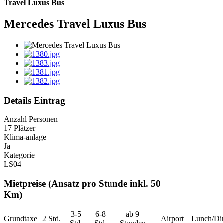
Travel Luxus Bus
Mercedes Travel Luxus Bus
Details Eintrag
Anzahl Personen
17 Plätzer
Klima-anlage
Ja
Kategorie
LS04
Mietpreise (Ansatz pro Stunde inkl. 50
Km)
3-5
6-8
ab 9
Grundtaxe
2 Std.
Airport
Lunch/Di
Std.
Std.
Stunden