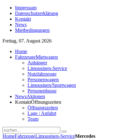
Impressum
Datenschutzerklärung
Kontakt
News
Mietbedingungen
Freitag, 07. August 2026
Home
Fahrzeuge
Mietwagen
Anhänger
Limousinen-Service
Nutzfahrzeuge
Personenwagen
Limousinen/Sportwagen
Personenbusse
News
Aktionen
Kontakt
Öffnungszeiten
Öffnungszeiten
Lage / Anfahrt
Team
Home
Fahrzeuge
Limousinen-Service
Mercedes