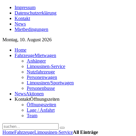
Impressum
Datenschutzerklärung
Kontakt
News
Mietbedingungen
Montag, 10. August 2026
Home
Fahrzeuge
Mietwagen
Anhänger
Limousinen-Service
Nutzfahrzeuge
Personenwagen
Limousinen/Sportwagen
Personenbusse
News
Aktionen
Kontakt
Öffnungszeiten
Öffnungszeiten
Lage / Anfahrt
Team
Home
Fahrzeuge
Limousinen-Service
All Einträge